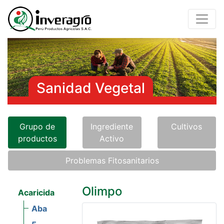
Sanidad Vegetal
Grupo de
Ingrediente
Cultivos
productos
Activo
Problemas Fitosanitarios
Olimpo
Acaricida
Aba