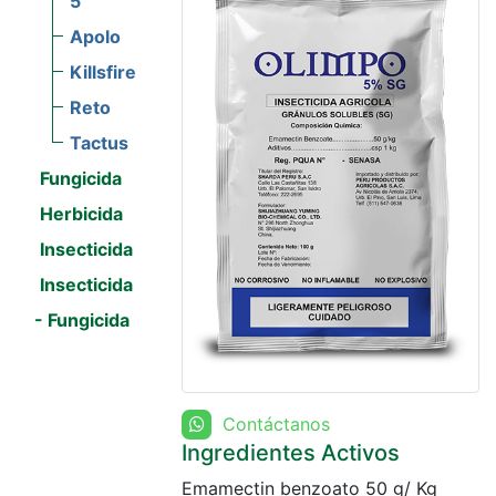
5
Apolo
Killsfire
Reto
Tactus
Fungicida
Herbicida
Insecticida
Insecticida
- Fungicida
Contáctanos
Ingredientes Activos
Emamectin benzoato 50 g/ Kg