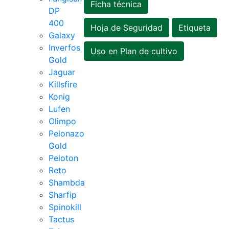
Ficha técnica
DP
400
Hoja de Seguridad
Etiqueta
Galaxy
Inverfos
Uso en Plan de cultivo
Gold
Jaguar
Killsfire
Konig
Lufen
Olimpo
Pelonazo
Gold
Peloton
Reto
Shambda
Sharfip
Spinokill
Tactus