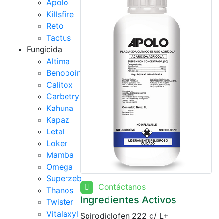
Apolo
Killsfire
Reto
Tactus
Fungicida
Altima
Benopoint
Calitox
Carbetryn
Kahuna
Kapaz
Letal
Loker
Mamba
Omega
Superzeb
Contáctanos
Thanos
Ingredientes Activos
Twister
Vitalaxyl
Spirodiclofen 222 g/ L+