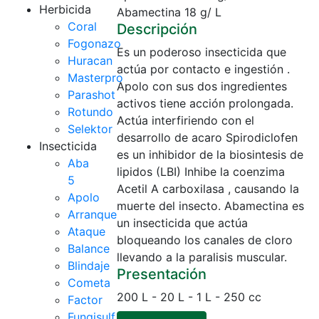
Herbicida
Abamectina 18 g/ L
Coral
Descripción
Fogonazo
Es un poderoso insecticida que
Huracan
actúa por contacto e ingestión .
Masterpro
Apolo con sus dos ingredientes
Parashot
activos tiene acción prolongada.
Rotundo
Actúa interfiriendo con el
Selektor
desarrollo de acaro Spirodiclofen
Insecticida
es un inhibidor de la biosintesis de
Aba
lipidos (LBI) Inhibe la coenzima
5
Acetil A carboxilasa , causando la
Apolo
muerte del insecto. Abamectina es
Arranque
un insecticida que actúa
Ataque
bloqueando los canales de cloro
Balance
llevando a la paralisis muscular.
Blindaje
Presentación
Cometa
200 L - 20 L - 1 L - 250 cc
Factor
Fungisulf