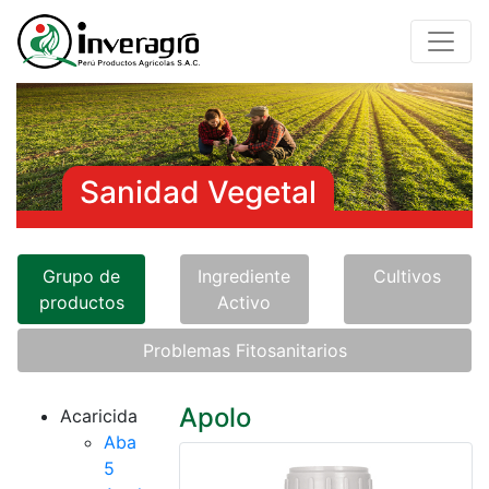
Sanidad Vegetal
Grupo de
Ingrediente
Cultivos
productos
Activo
Problemas Fitosanitarios
Apolo
Acaricida
Aba
5