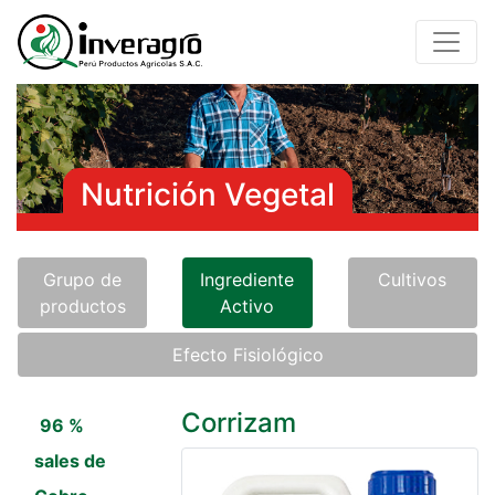
Nutrición Vegetal
Grupo de
Ingrediente
Cultivos
productos
Activo
Efecto Fisiológico
Corrizam
96 %
sales de