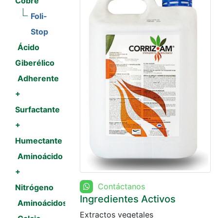
Cobre
Foli-
Stop
Ácido
Giberélico
Adherente
+
Surfactante
+
Humectante
Aminoácido
+
Contáctanos
Nitrógeno
Ingredientes Activos
Aminoácidos
Extractos vegetales