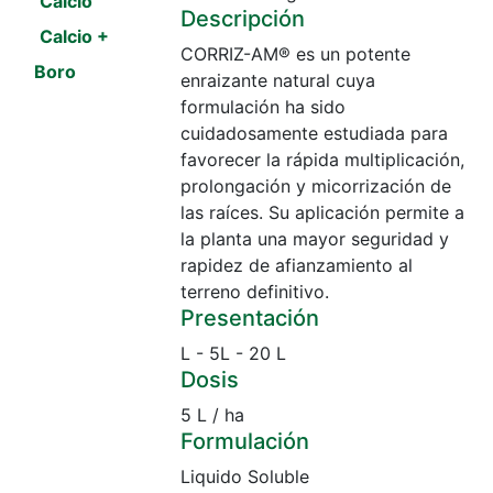
Calcio
Descripción
Calcio +
CORRIZ-AM® es un potente
Boro
enraizante natural cuya
formulación ha sido
Calcio +
cuidadosamente estudiada para
Boro +
favorecer la rápida multiplicación,
Zinc
prolongación y micorrización de
las raíces. Su aplicación permite a
Calcio +
la planta una mayor seguridad y
Extractos
rapidez de afianzamiento al
vegetales
terreno definitivo.
Presentación
Citoquinina
L - 5L - 20 L
2000 ppm
Dosis
Cobre
5 L / ha
Edta 3 %
Formulación
Cyanamida
Liquido Soluble